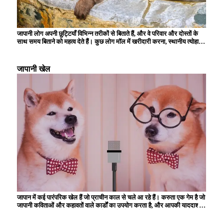
जापानी लोग अपनी छुट्टियाँ विभिन्न तरीकों से बिताते हैं, और वे परिवार और दोस्तों के
साथ समय बिताने को महत्व देते हैं। कुछ लोग मॉल में खरीदारी करना, स्थानीय त्योहारों
और कार्यक्रमों में भाग लेना, या किसी पार्क या संग्रहालय में इत्मीनान से दिन बिताना
चुनते हैं। प्रकृति से समृद्ध इस क्षेत्र में लंबी पैदल यात्रा और कैंपिंग भी लोकप्रिय है,
और आप हर मौसम के दृश्यों का आनंद ले सकते हैं। जापानी लोगों के लिए गर्म झरनों की
जापानी खेल
यात्रा करना भी अपनी छुट्टियां बिताने का एक तरीका है, और कई लोग अपने शरीर और
दिमाग को आराम देने के लिए वहां जाते हैं। बहुत से लोग अपना समय घर पर बिताना
पसंद करते हैं, और पढ़ने, फिल्में देखने और शौक में डूब जाना आम बात है।
जापान में कई पारंपरिक खेल हैं जो प्राचीन काल से चले आ रहे हैं। करुता एक गेम है जो
जापानी कविताओं और कहावतों वाले कार्डों का उपयोग करता है, और आपकी याददाश्त
और रिफ्लेक्स स्पीड का परीक्षण करता है। ``ओरिगेमी'' में, बच्चे रंगीन कागज को
मोड़कर, अपनी रचनात्मकता और विस्तृत मैनुअल कौशल विकसित करके विभिन्न