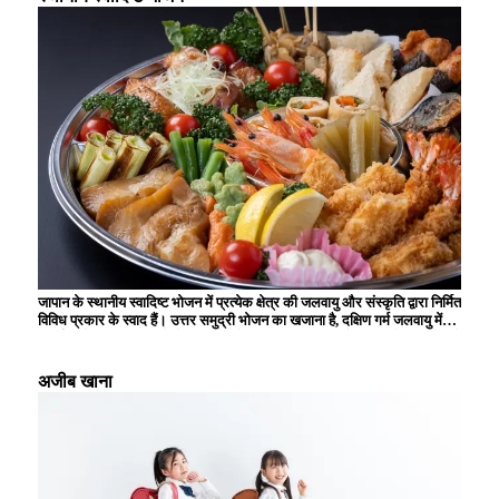
हिस्सा हैं।
जापान के स्थानीय स्वादिष्ट भोजन में प्रत्येक क्षेत्र की जलवायु और संस्कृति द्वारा निर्मित
विविध प्रकार के स्वाद हैं। उत्तर समुद्री भोजन का खजाना है, दक्षिण गर्म जलवायु में
उगाई जाने वाली सामग्रियों से समृद्ध है, और स्थानीय विशिष्टताओं का उपयोग करने वाले
व्यंजन आगंतुकों को मंत्रमुग्ध कर देते हैं। उदाहरण के लिए, ऐसे कई अनूठे व्यंजन हैं
जिनका स्वाद केवल स्थानीय स्तर पर ही लिया जा सकता है, जैसे होक्काइडो से चंगेज
अजीब खाना
खान, क्योटो से उबला हुआ टोफू, और हिरोशिमा से ओकोनोमियाकी। ये स्थानीय
स्वादिष्ट भोजन आपको क्षेत्र के इतिहास और वहां के लोगों की जीवनशैली का एहसास
कराते हैं, और हर बार जब आप यात्रा करते हैं तो नई खोज और आनंद प्रदान करते हैं।