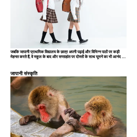
जबकि जापानी प्राथमिक विद्यालय के छात्र अपनी पढ़ाई और विभिन्न पाठों पर कड़ी
मेहनत करते हैं, वे स्कूल के बाद और सप्ताहांत पर दोस्तों के साथ घूमने का भी आनंद लेते
हैं। स्कूल में, पढ़ने, लिखने और अंकगणित की मूल बातें सीखने के अलावा, बच्चे समूह
जीवन के माध्यम से सहयोग और शिष्टाचार सीखते हैं। इसके अलावा, स्कूल के दोपहर
के भोजन के समय, बच्चों को उनकी पोषण संबंधी शिक्षा के हिस्से के रूप में भोजन तैयार
जापानी संस्कृति
करना और साफ-सफाई करना सिखाया जाता है, जिससे उनमें जिम्मेदारी और स्वतंत्रता
की भावना विकसित होती है। सफाई गतिविधियों और स्कूल कार्यक्रमों में भागीदारी भी
प्राथमिक विद्यालय के छात्रों के लिए महत्वपूर्ण गतिविधियाँ हैं, और उन्हें स्थानीय समुदाय
में योगदान देने की भावना विकसित करने के अवसर प्रदान करती हैं।