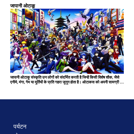
आकृतियाँ बनाते हैं। गर्मियों में, ``आतिशबाज़ी'' का आनंद लिया जाता है, जो आकाश में
जापानी ओटाकू
प्रकाश की सुंदर कला का निर्माण करती है। केंदामा एक पारंपरिक खिलौना है जिसके
लिए कौशल और एकाग्रता की आवश्यकता होती है, और पीढ़ियों से इसे पसंद किया जाता
है। इन खेलों का अभी भी कई लोग महत्वपूर्ण सांस्कृतिक गतिविधियों के रूप में आनंद लेते
हैं जो परिवार और दोस्तों के साथ संबंधों को गहरा करते हैं।
जापानी ओटाकू संस्कृति उन लोगों को संदर्भित करती है जिन्हें किसी विशेष शौक, जैसे
एनीमे, मंगा, गेम या मूर्तियों के प्रति गहरा जुनून होता है। ओटाकस को अपनी सामग्री का
व्यापक ज्ञान है और वे अक्सर समान रुचियों वाले समुदायों के भीतर सक्रिय रहते हैं।
हालाँकि इसे एक समय एक मामूली शौक माना जाता था, अब यह जापानी पॉप संस्कृति को
आगे बढ़ाने में एक महत्वपूर्ण भूमिका निभाता है और दुनिया भर में कई प्रशंसकों के साथ
एक सांस्कृतिक घटना बन गई है। ओटाकू संस्कृति रचनात्मक गतिविधियों और
कार्यक्रम में भागीदारी के माध्यम से अभिव्यक्ति और बातचीत के अद्वितीय अवसर पैदा
करती है।
पर्यटन