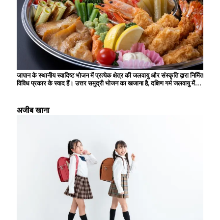
जापान के स्थानीय स्वादिष्ट भोजन में प्रत्येक क्षेत्र की जलवायु और संस्कृति द्वारा निर्मित
विविध प्रकार के स्वाद हैं। उत्तर समुद्री भोजन का खजाना है, दक्षिण गर्म जलवायु में
उगाई जाने वाली सामग्रियों से समृद्ध है, और स्थानीय विशिष्टताओं का उपयोग करने वाले
व्यंजन आगंतुकों को मंत्रमुग्ध कर देते हैं। उदाहरण के लिए, ऐसे कई अनूठे व्यंजन हैं
जिनका स्वाद केवल स्थानीय स्तर पर ही लिया जा सकता है, जैसे होक्काइडो से चंगेज
अजीब खाना
खान, क्योटो से उबला हुआ टोफू, और हिरोशिमा से ओकोनोमियाकी। ये स्थानीय
स्वादिष्ट भोजन आपको क्षेत्र के इतिहास और वहां के लोगों की जीवनशैली का एहसास
कराते हैं, और हर बार जब आप यात्रा करते हैं तो नई खोज और आनंद प्रदान करते हैं।