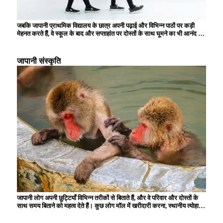
जबकि जापानी प्राथमिक विद्यालय के छात्र अपनी पढ़ाई और विभिन्न पाठों पर कड़ी
मेहनत करते हैं, वे स्कूल के बाद और सप्ताहांत पर दोस्तों के साथ घूमने का भी आनंद लेते
हैं। स्कूल में, पढ़ने, लिखने और अंकगणित की मूल बातें सीखने के अलावा, बच्चे समूह
जीवन के माध्यम से सहयोग और शिष्टाचार सीखते हैं। इसके अलावा, स्कूल के दोपहर
के भोजन के समय, बच्चों को उनकी पोषण संबंधी शिक्षा के हिस्से के रूप में भोजन तैयार
जापानी संस्कृति
करना और साफ-सफाई करना सिखाया जाता है, जिससे उनमें जिम्मेदारी और स्वतंत्रता
की भावना विकसित होती है। सफाई गतिविधियों और स्कूल कार्यक्रमों में भागीदारी भी
प्राथमिक विद्यालय के छात्रों के लिए महत्वपूर्ण गतिविधियाँ हैं, और उन्हें स्थानीय समुदाय
में योगदान देने की भावना विकसित करने के अवसर प्रदान करती हैं।
जापानी लोग अपनी छुट्टियाँ विभिन्न तरीकों से बिताते हैं, और वे परिवार और दोस्तों के
साथ समय बिताने को महत्व देते हैं। कुछ लोग मॉल में खरीदारी करना, स्थानीय त्योहारों
और कार्यक्रमों में भाग लेना, या किसी पार्क या संग्रहालय में इत्मीनान से दिन बिताना
चुनते हैं। प्रकृति से समृद्ध इस क्षेत्र में लंबी पैदल यात्रा और कैंपिंग भी लोकप्रिय है,