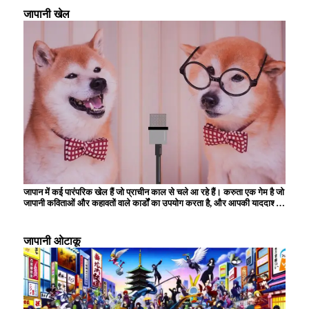
और आप हर मौसम के दृश्यों का आनंद ले सकते हैं। जापानी लोगों के लिए गर्म झरनों की
जापानी खेल
यात्रा करना भी अपनी छुट्टियां बिताने का एक तरीका है, और कई लोग अपने शरीर और
दिमाग को आराम देने के लिए वहां जाते हैं। बहुत से लोग अपना समय घर पर बिताना
पसंद करते हैं, और पढ़ने, फिल्में देखने और शौक में डूब जाना आम बात है।
जापान में कई पारंपरिक खेल हैं जो प्राचीन काल से चले आ रहे हैं। करुता एक गेम है जो
जापानी कविताओं और कहावतों वाले कार्डों का उपयोग करता है, और आपकी याददाश्त
और रिफ्लेक्स स्पीड का परीक्षण करता है। ``ओरिगेमी'' में, बच्चे रंगीन कागज को
मोड़कर, अपनी रचनात्मकता और विस्तृत मैनुअल कौशल विकसित करके विभिन्न
आकृतियाँ बनाते हैं। गर्मियों में, ``आतिशबाज़ी'' का आनंद लिया जाता है, जो आकाश में
जापानी ओटाकू
प्रकाश की सुंदर कला का निर्माण करती है। केंदामा एक पारंपरिक खिलौना है जिसके
लिए कौशल और एकाग्रता की आवश्यकता होती है, और पीढ़ियों से इसे पसंद किया जाता
है। इन खेलों का अभी भी कई लोग महत्वपूर्ण सांस्कृतिक गतिविधियों के रूप में आनंद लेते
हैं जो परिवार और दोस्तों के साथ संबंधों को गहरा करते हैं।