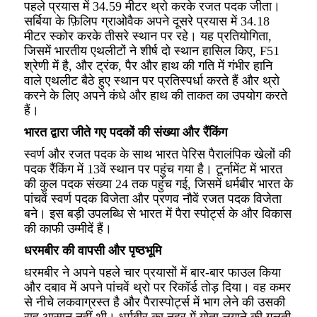
पहले प्रयास में 34.59 मीटर थ्रो करके रजत पदक जीता।
सर्बिया के फ़िलिप ग्राओवैक अपने दूसरे प्रयास में 34.18
मीटर स्कोर करके तीसरे स्थान पर रहे। यह प्रतियोगिता,
जिसमें भारतीय एथलीटों ने शीर्ष दो स्थान हासिल किए, F51
श्रेणी में है, और ट्रंक, पैर और हाथ की गति में गंभीर हानि
वाले एथलीट बैठे हुए स्थान पर प्रतिस्पर्धा करते हैं और थ्रो
करने के लिए अपने कंधे और हाथ की ताकत का उपयोग करते
हैं।
भारत द्वारा जीते गए पदकों की संख्या और रैंकिंग
स्वर्ण और रजत पदक के साथ भारत पेरिस पैरालंपिक खेलों की
पदक रैंकिंग में 13वें स्थान पर पहुंच गया है। टूर्नामेंट में भारत
की कुल पदक संख्या 24 तक पहुंच गई, जिसमें धर्मबीर भारत के
पांचवें स्वर्ण पदक विजेता और प्रणव नौवें रजत पदक विजेता
बने। इस बड़ी उपलब्धि से भारत में पैरा स्पोर्ट्स के और विकास
की काफी उम्मीदें हैं।
धरमबीर की वापसी और पृष्ठभूमि
धरमबीर ने अपने पहले चार प्रयासों में बार-बार फाउल किया
और दबाव में अपने पांचवें थ्रो पर रिकॉर्ड तोड़ दिया। वह कमर
से नीचे लकवाग्रस्त है और पैरास्पोर्ट्स में भाग लेने की उसकी
राह आसान नहीं थी। धर्मबीर का नहर में गोता लगाने की गलती