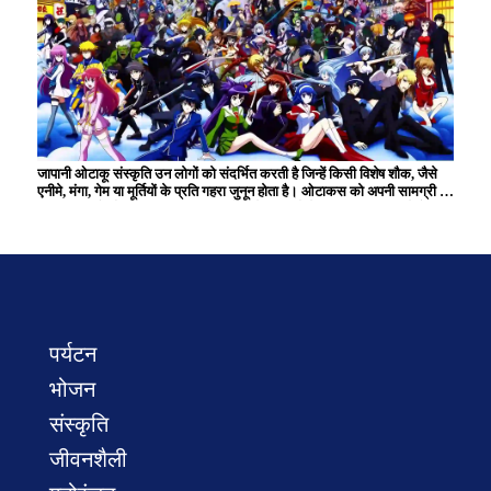
जापानी ओटाकू संस्कृति उन लोगों को संदर्भित करती है जिन्हें किसी विशेष शौक, जैसे
एनीमे, मंगा, गेम या मूर्तियों के प्रति गहरा जुनून होता है। ओटाकस को अपनी सामग्री का
व्यापक ज्ञान है और वे अक्सर समान रुचियों वाले समुदायों के भीतर सक्रिय रहते हैं।
हालाँकि इसे एक समय एक मामूली शौक माना जाता था, अब यह जापानी पॉप संस्कृति को
आगे बढ़ाने में एक महत्वपूर्ण भूमिका निभाता है और दुनिया भर में कई प्रशंसकों के साथ
एक सांस्कृतिक घटना बन गई है। ओटाकू संस्कृति रचनात्मक गतिविधियों और
कार्यक्रम में भागीदारी के माध्यम से अभिव्यक्ति और बातचीत के अद्वितीय अवसर पैदा
करती है।
पर्यटन
भोजन
संस्कृति
जीवनशैली