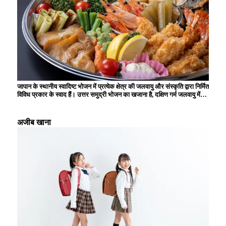
जापान के स्थानीय स्वादिष्ट भोजन में प्रत्येक क्षेत्र की जलवायु और संस्कृति द्वारा निर्मित
विविध प्रकार के स्वाद हैं। उत्तर समुद्री भोजन का खजाना है, दक्षिण गर्म जलवायु में
उगाई जाने वाली सामग्रियों से समृद्ध है, और स्थानीय विशिष्टताओं का उपयोग करने वाले
व्यंजन आगंतुकों को मंत्रमुग्ध कर देते हैं। उदाहरण के लिए, ऐसे कई अनूठे व्यंजन हैं
जिनका स्वाद केवल स्थानीय स्तर पर ही लिया जा सकता है, जैसे होक्काइडो से चंगेज
अजीब खाना
खान, क्योटो से उबला हुआ टोफू, और हिरोशिमा से ओकोनोमियाकी। ये स्थानीय
स्वादिष्ट भोजन आपको क्षेत्र के इतिहास और वहां के लोगों की जीवनशैली का एहसास
कराते हैं, और हर बार जब आप यात्रा करते हैं तो नई खोज और आनंद प्रदान करते हैं।