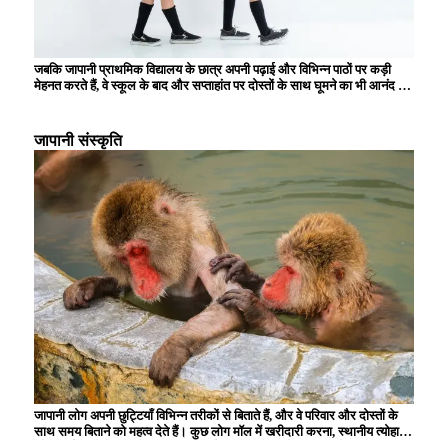
जबकि जापानी प्राथमिक विद्यालय के छात्र अपनी पढ़ाई और विभिन्न पाठों पर कड़ी
मेहनत करते हैं, वे स्कूल के बाद और सप्ताहांत पर दोस्तों के साथ घूमने का भी आनंद लेते
हैं। स्कूल में, पढ़ने, लिखने और अंकगणित की मूल बातें सीखने के अलावा, बच्चे समूह
जीवन के माध्यम से सहयोग और शिष्टाचार सीखते हैं। इसके अलावा, स्कूल के दोपहर
के भोजन के समय, बच्चों को उनकी पोषण संबंधी शिक्षा के हिस्से के रूप में भोजन तैयार
जापानी संस्कृति
करना और साफ-सफाई करना सिखाया जाता है, जिससे उनमें जिम्मेदारी और स्वतंत्रता
की भावना विकसित होती है। सफाई गतिविधियों और स्कूल कार्यक्रमों में भागीदारी भी
प्राथमिक विद्यालय के छात्रों के लिए महत्वपूर्ण गतिविधियाँ हैं, और उन्हें स्थानीय समुदाय
में योगदान देने की भावना विकसित करने के अवसर प्रदान करती हैं।
जापानी लोग अपनी छुट्टियाँ विभिन्न तरीकों से बिताते हैं, और वे परिवार और दोस्तों के
साथ समय बिताने को महत्व देते हैं। कुछ लोग मॉल में खरीदारी करना, स्थानीय त्योहारों
और कार्यक्रमों में भाग लेना, या किसी पार्क या संग्रहालय में इत्मीनान से दिन बिताना