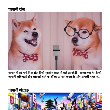
चुनते हैं। प्रकृति से समृद्ध इस क्षेत्र में लंबी पैदल यात्रा और कैंपिंग भी लोकप्रिय है,
और आप हर मौसम के दृश्यों का आनंद ले सकते हैं। जापानी लोगों के लिए गर्म झरनों की
जापानी खेल
यात्रा करना भी अपनी छुट्टियां बिताने का एक तरीका है, और कई लोग अपने शरीर और
दिमाग को आराम देने के लिए वहां जाते हैं। बहुत से लोग अपना समय घर पर बिताना
पसंद करते हैं, और पढ़ने, फिल्में देखने और शौक में डूब जाना आम बात है।
जापान में कई पारंपरिक खेल हैं जो प्राचीन काल से चले आ रहे हैं। करुता एक गेम है जो
जापानी कविताओं और कहावतों वाले कार्डों का उपयोग करता है, और आपकी याददाश्त
और रिफ्लेक्स स्पीड का परीक्षण करता है। ``ओरिगेमी'' में, बच्चे रंगीन कागज को
मोड़कर, अपनी रचनात्मकता और विस्तृत मैनुअल कौशल विकसित करके विभिन्न
आकृतियाँ बनाते हैं। गर्मियों में, ``आतिशबाज़ी'' का आनंद लिया जाता है, जो आकाश में
जापानी ओटाकू
प्रकाश की सुंदर कला का निर्माण करती है। केंदामा एक पारंपरिक खिलौना है जिसके
लिए कौशल और एकाग्रता की आवश्यकता होती है, और पीढ़ियों से इसे पसंद किया जाता
है। इन खेलों का अभी भी कई लोग महत्वपूर्ण सांस्कृतिक गतिविधियों के रूप में आनंद लेते
हैं जो परिवार और दोस्तों के साथ संबंधों को गहरा करते हैं।