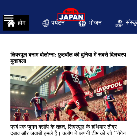
संस्क
पर्यटन
भोजन
होम
लिवरपूल बनाम बोलोग्ना: फ़ुटबॉल की दुनिया में सबसे दिलचस्प
मुकाबला
प्रबंधक जुर्गन क्लॉप के तहत, लिवरपूल के हथियार तीव्र
दबाव और जवाबी हमले हैं। क्लॉप ने अपनी टीम को जो ``गेगेन