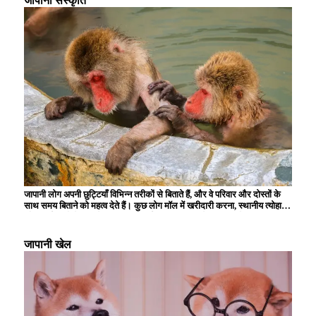
जापानी संस्कृति
करना और साफ-सफाई करना सिखाया जाता है, जिससे उनमें जिम्मेदारी और स्वतंत्रता
की भावना विकसित होती है। सफाई गतिविधियों और स्कूल कार्यक्रमों में भागीदारी भी
प्राथमिक विद्यालय के छात्रों के लिए महत्वपूर्ण गतिविधियाँ हैं, और उन्हें स्थानीय समुदाय
में योगदान देने की भावना विकसित करने के अवसर प्रदान करती हैं।
जापानी लोग अपनी छुट्टियाँ विभिन्न तरीकों से बिताते हैं, और वे परिवार और दोस्तों के
साथ समय बिताने को महत्व देते हैं। कुछ लोग मॉल में खरीदारी करना, स्थानीय त्योहारों
और कार्यक्रमों में भाग लेना, या किसी पार्क या संग्रहालय में इत्मीनान से दिन बिताना
चुनते हैं। प्रकृति से समृद्ध इस क्षेत्र में लंबी पैदल यात्रा और कैंपिंग भी लोकप्रिय है,
और आप हर मौसम के दृश्यों का आनंद ले सकते हैं। जापानी लोगों के लिए गर्म झरनों की
जापानी खेल
यात्रा करना भी अपनी छुट्टियां बिताने का एक तरीका है, और कई लोग अपने शरीर और
दिमाग को आराम देने के लिए वहां जाते हैं। बहुत से लोग अपना समय घर पर बिताना
पसंद करते हैं, और पढ़ने, फिल्में देखने और शौक में डूब जाना आम बात है।