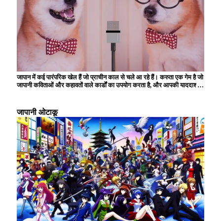
जापान में कई पारंपरिक खेल हैं जो प्राचीन काल से चले आ रहे हैं। करुता एक गेम है जो
जापानी कविताओं और कहावतों वाले कार्डों का उपयोग करता है, और आपकी याददाश्त
और रिफ्लेक्स स्पीड का परीक्षण करता है। ``ओरिगेमी'' में, बच्चे रंगीन कागज को
मोड़कर, अपनी रचनात्मकता और विस्तृत मैनुअल कौशल विकसित करके विभिन्न
आकृतियाँ बनाते हैं। गर्मियों में, ``आतिशबाज़ी'' का आनंद लिया जाता है, जो आकाश में
जापानी ओटाकू
प्रकाश की सुंदर कला का निर्माण करती है। केंदामा एक पारंपरिक खिलौना है जिसके
लिए कौशल और एकाग्रता की आवश्यकता होती है, और पीढ़ियों से इसे पसंद किया जाता
है। इन खेलों का अभी भी कई लोग महत्वपूर्ण सांस्कृतिक गतिविधियों के रूप में आनंद लेते
हैं जो परिवार और दोस्तों के साथ संबंधों को गहरा करते हैं।