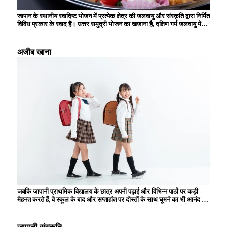
जापान के स्थानीय स्वादिष्ट भोजन में प्रत्येक क्षेत्र की जलवायु और संस्कृति द्वारा निर्मित
विविध प्रकार के स्वाद हैं। उत्तर समुद्री भोजन का खजाना है, दक्षिण गर्म जलवायु में
उगाई जाने वाली सामग्रियों से समृद्ध है, और स्थानीय विशिष्टताओं का उपयोग करने वाले
व्यंजन आगंतुकों को मंत्रमुग्ध कर देते हैं। उदाहरण के लिए, ऐसे कई अनूठे व्यंजन हैं
जिनका स्वाद केवल स्थानीय स्तर पर ही लिया जा सकता है, जैसे होक्काइडो से चंगेज
अजीब खाना
खान, क्योटो से उबला हुआ टोफू, और हिरोशिमा से ओकोनोमियाकी। ये स्थानीय
स्वादिष्ट भोजन आपको क्षेत्र के इतिहास और वहां के लोगों की जीवनशैली का एहसास
कराते हैं, और हर बार जब आप यात्रा करते हैं तो नई खोज और आनंद प्रदान करते हैं।
जबकि जापानी प्राथमिक विद्यालय के छात्र अपनी पढ़ाई और विभिन्न पाठों पर कड़ी
मेहनत करते हैं, वे स्कूल के बाद और सप्ताहांत पर दोस्तों के साथ घूमने का भी आनंद लेते
हैं। स्कूल में, पढ़ने, लिखने और अंकगणित की मूल बातें सीखने के अलावा, बच्चे समूह
जीवन के माध्यम से सहयोग और शिष्टाचार सीखते हैं। इसके अलावा, स्कूल के दोपहर
के भोजन के समय, बच्चों को उनकी पोषण संबंधी शिक्षा के हिस्से के रूप में भोजन तैयार