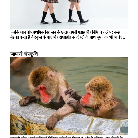
जबकि जापानी प्राथमिक विद्यालय के छात्र अपनी पढ़ाई और विभिन्न पाठों पर कड़ी
मेहनत करते हैं, वे स्कूल के बाद और सप्ताहांत पर दोस्तों के साथ घूमने का भी आनंद लेते
हैं। स्कूल में, पढ़ने, लिखने और अंकगणित की मूल बातें सीखने के अलावा, बच्चे समूह
जीवन के माध्यम से सहयोग और शिष्टाचार सीखते हैं। इसके अलावा, स्कूल के दोपहर
के भोजन के समय, बच्चों को उनकी पोषण संबंधी शिक्षा के हिस्से के रूप में भोजन तैयार
जापानी संस्कृति
करना और साफ-सफाई करना सिखाया जाता है, जिससे उनमें जिम्मेदारी और स्वतंत्रता
की भावना विकसित होती है। सफाई गतिविधियों और स्कूल कार्यक्रमों में भागीदारी भी
प्राथमिक विद्यालय के छात्रों के लिए महत्वपूर्ण गतिविधियाँ हैं, और उन्हें स्थानीय समुदाय
में योगदान देने की भावना विकसित करने के अवसर प्रदान करती हैं।