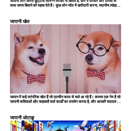
जापानी लोग अपनी छुट्टियाँ विभिन्न तरीकों से बिताते हैं, और वे परिवार और दोस्तों के
साथ समय बिताने को महत्व देते हैं। कुछ लोग मॉल में खरीदारी करना, स्थानीय त्योहारों
और कार्यक्रमों में भाग लेना, या किसी पार्क या संग्रहालय में इत्मीनान से दिन बिताना
चुनते हैं। प्रकृति से समृद्ध इस क्षेत्र में लंबी पैदल यात्रा और कैंपिंग भी लोकप्रिय है,
और आप हर मौसम के दृश्यों का आनंद ले सकते हैं। जापानी लोगों के लिए गर्म झरनों की
जापानी खेल
यात्रा करना भी अपनी छुट्टियां बिताने का एक तरीका है, और कई लोग अपने शरीर और
दिमाग को आराम देने के लिए वहां जाते हैं। बहुत से लोग अपना समय घर पर बिताना
पसंद करते हैं, और पढ़ने, फिल्में देखने और शौक में डूब जाना आम बात है।
जापान में कई पारंपरिक खेल हैं जो प्राचीन काल से चले आ रहे हैं। करुता एक गेम है जो
जापानी कविताओं और कहावतों वाले कार्डों का उपयोग करता है, और आपकी याददाश्त
और रिफ्लेक्स स्पीड का परीक्षण करता है। ``ओरिगेमी'' में, बच्चे रंगीन कागज को
मोड़कर, अपनी रचनात्मकता और विस्तृत मैनुअल कौशल विकसित करके विभिन्न
आकृतियाँ बनाते हैं। गर्मियों में, ``आतिशबाज़ी'' का आनंद लिया जाता है, जो आकाश में
जापानी ओटाकू
प्रकाश की सुंदर कला का निर्माण करती है। केंदामा एक पारंपरिक खिलौना है जिसके
लिए कौशल और एकाग्रता की आवश्यकता होती है, और पीढ़ियों से इसे पसंद किया जाता
है। इन खेलों का अभी भी कई लोग महत्वपूर्ण सांस्कृतिक गतिविधियों के रूप में आनंद लेते