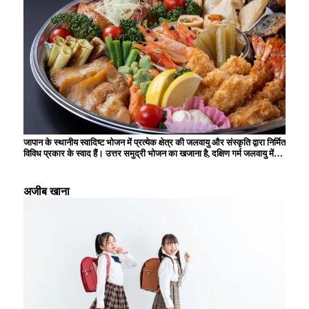
जापान के स्थानीय स्वादिष्ट भोजन में प्रत्येक क्षेत्र की जलवायु और संस्कृति द्वारा निर्मित
विविध प्रकार के स्वाद हैं। उत्तर समुद्री भोजन का खजाना है, दक्षिण गर्म जलवायु में
उगाई जाने वाली सामग्रियों से समृद्ध है, और स्थानीय विशिष्टताओं का उपयोग करने वाले
व्यंजन आगंतुकों को मंत्रमुग्ध कर देते हैं। उदाहरण के लिए, ऐसे कई अनूठे व्यंजन हैं
जिनका स्वाद केवल स्थानीय स्तर पर ही लिया जा सकता है, जैसे होक्काइडो से चंगेज
अजीब खाना
खान, क्योटो से उबला हुआ टोफू, और हिरोशिमा से ओकोनोमियाकी। ये स्थानीय
स्वादिष्ट भोजन आपको क्षेत्र के इतिहास और वहां के लोगों की जीवनशैली का एहसास
कराते हैं, और हर बार जब आप यात्रा करते हैं तो नई खोज और आनंद प्रदान करते हैं।