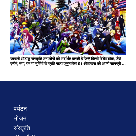
हैं जो परिवार और दोस्तों के साथ संबंधों को गहरा करते हैं।
जापानी ओटाकू संस्कृति उन लोगों को संदर्भित करती है जिन्हें किसी विशेष शौक, जैसे
एनीमे, मंगा, गेम या मूर्तियों के प्रति गहरा जुनून होता है। ओटाकस को अपनी सामग्री का
व्यापक ज्ञान है और वे अक्सर समान रुचियों वाले समुदायों के भीतर सक्रिय रहते हैं।
हालाँकि इसे एक समय एक मामूली शौक माना जाता था, अब यह जापानी पॉप संस्कृति को
आगे बढ़ाने में एक महत्वपूर्ण भूमिका निभाता है और दुनिया भर में कई प्रशंसकों के साथ
एक सांस्कृतिक घटना बन गई है। ओटाकू संस्कृति रचनात्मक गतिविधियों और
कार्यक्रम में भागीदारी के माध्यम से अभिव्यक्ति और बातचीत के अद्वितीय अवसर पैदा
करती है।
पर्यटन
भोजन
संस्कृति