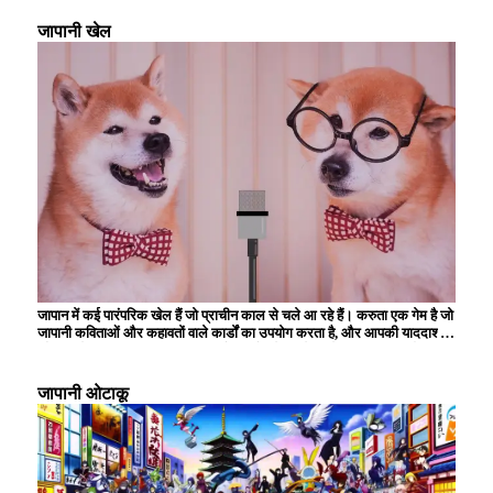
चुनते हैं। प्रकृति से समृद्ध इस क्षेत्र में लंबी पैदल यात्रा और कैंपिंग भी लोकप्रिय है,
और आप हर मौसम के दृश्यों का आनंद ले सकते हैं। जापानी लोगों के लिए गर्म झरनों की
जापानी खेल
यात्रा करना भी अपनी छुट्टियां बिताने का एक तरीका है, और कई लोग अपने शरीर और
दिमाग को आराम देने के लिए वहां जाते हैं। बहुत से लोग अपना समय घर पर बिताना
पसंद करते हैं, और पढ़ने, फिल्में देखने और शौक में डूब जाना आम बात है।
जापान में कई पारंपरिक खेल हैं जो प्राचीन काल से चले आ रहे हैं। करुता एक गेम है जो
जापानी कविताओं और कहावतों वाले कार्डों का उपयोग करता है, और आपकी याददाश्त
और रिफ्लेक्स स्पीड का परीक्षण करता है। "ओरिगेमी" में, बच्चे रंगीन कागज को
मोड़कर, अपनी रचनात्मकता और विस्तृत मैनुअल कौशल विकसित करके विभिन्न
आकृतियाँ बनाते हैं। गर्मियों में, "आतिशबाज़ी" का आनंद लिया जाता है, जो आकाश में
जापानी ओटाकू
प्रकाश की सुंदर कला का निर्माण करती है। केंदामा एक पारंपरिक खिलौना है जिसके
लिए कौशल और एकाग्रता की आवश्यकता होती है, और पीढ़ियों से इसे पसंद किया जाता
है। इन खेलों का अभी भी कई लोग महत्वपूर्ण सांस्कृतिक गतिविधियों के रूप में आनंद लेते
हैं जो परिवार और दोस्तों के साथ संबंधों को गहरा करते हैं।