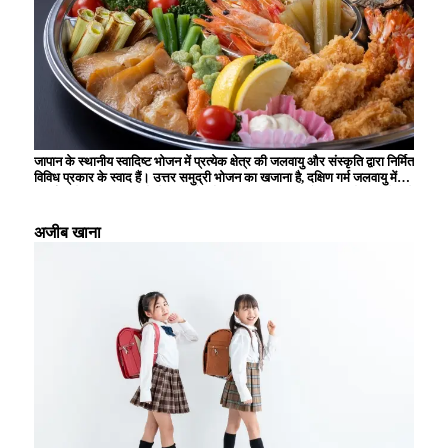
जापान के स्थानीय स्वादिष्ट भोजन में प्रत्येक क्षेत्र की जलवायु और संस्कृति द्वारा निर्मित
विविध प्रकार के स्वाद हैं। उत्तर समुद्री भोजन का खजाना है, दक्षिण गर्म जलवायु में
उगाई जाने वाली सामग्रियों से समृद्ध है, और स्थानीय विशिष्टताओं का उपयोग करने वाले
व्यंजन आगंतुकों को मंत्रमुग्ध कर देते हैं। उदाहरण के लिए, ऐसे कई अनूठे व्यंजन हैं
जिनका स्वाद केवल स्थानीय स्तर पर ही लिया जा सकता है, जैसे होक्काइडो से चंगेज
अजीब खाना
खान, क्योटो से उबला हुआ टोफू, और हिरोशिमा से ओकोनोमियाकी। ये स्थानीय
स्वादिष्ट भोजन आपको क्षेत्र के इतिहास और वहां के लोगों की जीवनशैली का एहसास
कराते हैं, और हर बार जब आप यात्रा करते हैं तो नई खोज और आनंद प्रदान करते हैं।