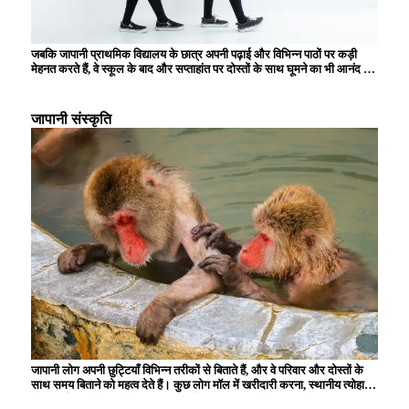
जबकि जापानी प्राथमिक विद्यालय के छात्र अपनी पढ़ाई और विभिन्न पाठों पर कड़ी
मेहनत करते हैं, वे स्कूल के बाद और सप्ताहांत पर दोस्तों के साथ घूमने का भी आनंद लेते
हैं। स्कूल में, पढ़ने, लिखने और अंकगणित की मूल बातें सीखने के अलावा, बच्चे समूह
जीवन के माध्यम से सहयोग और शिष्टाचार सीखते हैं। इसके अलावा, स्कूल के दोपहर
के भोजन के समय, बच्चों को उनकी पोषण संबंधी शिक्षा के हिस्से के रूप में भोजन तैयार
जापानी संस्कृति
करना और साफ-सफाई करना सिखाया जाता है, जिससे उनमें जिम्मेदारी और स्वतंत्रता
की भावना विकसित होती है। सफाई गतिविधियों और स्कूल कार्यक्रमों में भागीदारी भी
प्राथमिक विद्यालय के छात्रों के लिए महत्वपूर्ण गतिविधियाँ हैं, और उन्हें स्थानीय समुदाय
में योगदान देने की भावना विकसित करने के अवसर प्रदान करती हैं।
जापानी लोग अपनी छुट्टियाँ विभिन्न तरीकों से बिताते हैं, और वे परिवार और दोस्तों के
साथ समय बिताने को महत्व देते हैं। कुछ लोग मॉल में खरीदारी करना, स्थानीय त्योहारों
और कार्यक्रमों में भाग लेना, या किसी पार्क या संग्रहालय में इत्मीनान से दिन बिताना