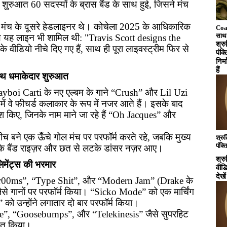
शुरुआत 60 सदस्यों के ब्रास बैंड के साथ हुई, जिसने मंच
ख्य मंच के दूसरे हेडलाइनर थे। कोचेला 2025 के आधिकारिक
Coach
साथ 
ाथ यह लाइन भी शामिल थी: "Travis Scott designs the
बुकि
श्र
के वीडियो नीचे दिए गए हैं, साथ ही पूरा लाइवस्ट्रीम फिर से
टिप्स
पंक्
निर्
हैं
ाथ धमाकेदार शुरुआत
ayboi Carti के नए एल्बम के गाने “Crush” और Lil Uzi
ें वे फीचर्ड कलाकार के रूप में नजर आते हैं। इसके बाद
 पेश किए, जिनके नाम माने जा रहे हैं “Oh Jacques” और
च बने एक ऊँचे गोल मंच पर परफॉर्म करते रहे, जबकि मुख्य
श्रु
पंक्
 के बैंड राइज़र और छत से लटके डांसर नज़र आए।
वायरल हो
श्र
जो त
िमेंट्स की भरमार
वीडि
संस्
देखें
सिरगादिक्का आसा
kr00ms”, “Type Shit”, और “Modern Jam” (Drake के
अपने
से गानों पर परफॉर्म किया। “Sicko Mode” को एक मार्चिंग
14 मिनट 
” को उन्होंने लगातार दो बार परफॉर्म किया।
करने
कुछ 
idote”, “Goosebumps”, और “Telekinesis” जैसे सुपरहिट
सनम शेट्टी ने 
स्तुत किया।
के ल