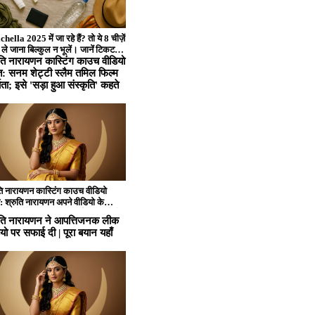
ella 2025 में जा रहे हैं? तो ये 8 चीज़ें
ले जाना बिल्कुल न भूलें। जानें टिकट
ंग, ड्रेस कोड और सेफ्टी गाइड जैसे अहम
ुति नारायणन कास्टिंग काउच वीडियो
 एक ही लेख में – हिंदी में!
ति: सनम शेट्टी स्लैम तमिल फिल्म
माता; इसे 'सड़ा हुआ संस्कृति' कहते
ति नारायणन कास्टिंग काउच वीडियो
ति: श्रुति नारायणन अपने वीडियो के
ने के बाद ध्यान आकर्षित कर रहे हैं
ुति नारायणन ने आपत्तिजनक लीक
मिल उद्योग के भीतर कास्टिंग काउच
यो पर सफाई दी | पूरा बयान यहाँ
कृति के चारों ओर घूमता था।
ई-फेम अभिनेत्री ने बाद में
 सोशल मीडिया पर ले लिया और लीक हुए
के वीडियो 'एआई-जनित' को कॉल
 वाले विवाद को संबोधित किया। अब,
दिनों बाद एक अन्य प्रसिद्ध अभिनेत्री
उद्योग के भीतर 'रोटेन कल्चर'
िए तमिल फिल्म निर्माताओं को पटकते हुए